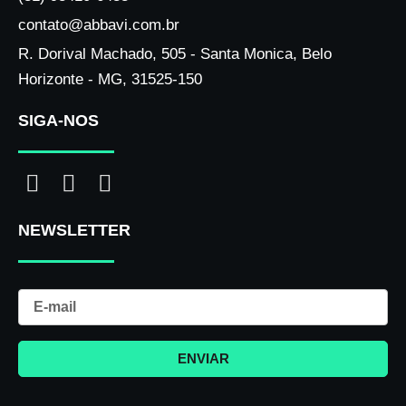
contato@abbavi.com.br
R. Dorival Machado, 505 - Santa Monica, Belo
Horizonte - MG, 31525-150
SIGA-NOS
I
F
L
n
a
i
NEWSLETTER
s
c
n
t
e
k
a
b
e
Email
g
o
d
r
o
i
a
k
n
ENVIAR
m
-
f