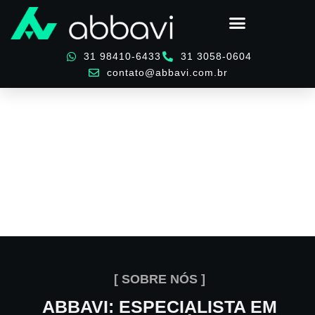
Ir
para
o
31 98410-6433
31 3058-0604
conteúdo
contato@abbavi.com.br
[ SOBRE NÓS ]
ABBAVI: ESPECIALISTA EM