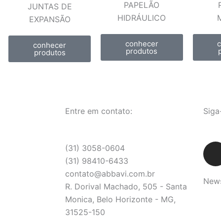
PAPELÃO
JUNTAS DE
HIDRÁULICO
EXPANSÃO
conhecer
conhecer
produtos
produtos
Entre em contato:
Siga
I
(31) 3058-0604
(31) 98410-6433
contato@abbavi.com.br
News
t
R. Dorival Machado, 505 - Santa
Monica, Belo Horizonte - MG,
31525-150
r