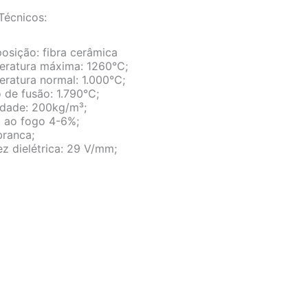
Técnicos:
sição: fibra cerâmica
eratura máxima: 1260℃;
eratura normal: 1.000℃;
 de fusão: 1.790℃;
idade: 200kg/m³;
 ao fogo 4-6%;
branca;
ez dielétrica: 29 V/mm;