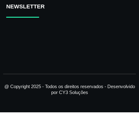
n
a
i
NEWSLETTER
s
c
n
t
e
k
a
b
e
g
o
d
r
o
i
a
k
n
m
-
f
@ Copyright 2025 - Todos os direitos reservados - Desenvolvido
por CY3 Soluções