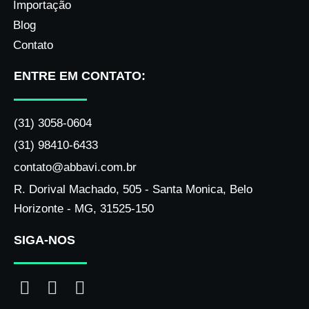
Importação
Blog
Contato
ENTRE EM CONTATO:
(31) 3058-0604
(31) 98410-6433
contato@abbavi.com.br
R. Dorival Machado, 505 - Santa Monica, Belo
Horizonte - MG, 31525-150
SIGA-NOS
I
F
L