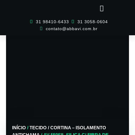
Ir
para
o
31 98410-6433
31 3058-0604
conteúdo
contato@abbavi.com.br
INÍCIO
/
TECIDO / CORTINA – ISOLAMENTO
ANTICHAMA
/ AV 550SIL SILICA C/ FIBRA DE