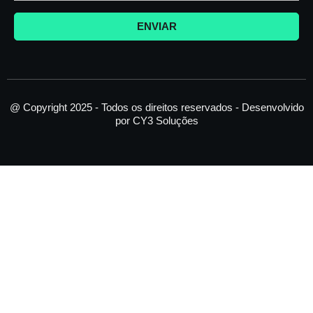
r
o
i
a
k
n
ENVIAR
m
-
f
@ Copyright 2025 - Todos os direitos reservados - Desenvolvido
por CY3 Soluções