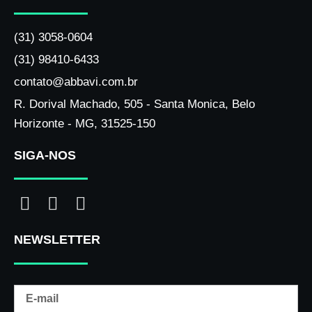
(31) 3058-0604
(31) 98410-6433
contato@abbavi.com.br
R. Dorival Machado, 505 - Santa Monica, Belo
Horizonte - MG, 31525-150
SIGA-NOS
I
F
L
n
a
i
NEWSLETTER
s
c
n
t
e
k
a
b
e
Email
g
o
d